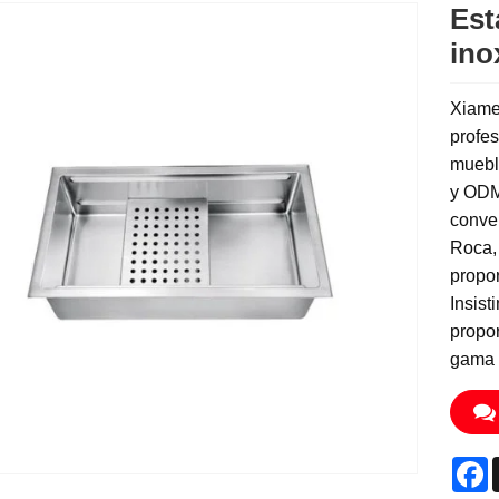
Est
ino
Xiamen
profes
muebl
y ODM
conver
Roca, 
propor
Insist
propor
gama 
F