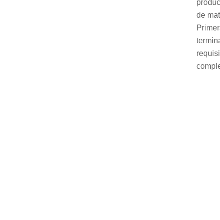
produc
de mat
Primer
termin
requis
comple