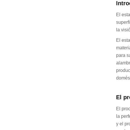
Intr
El est
superf
la visi
El est
materi
para s
alambr
produc
domést
El p
El pro
la per
y el p