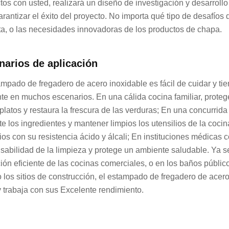
tos con usted, realizará un diseño de investigación y desarrollo
arantizar el éxito del proyecto. No importa qué tipo de desafío
ta, o las necesidades innovadoras de los productos de chapa.
narios de aplicación
ampado de fregadero de acero inoxidable es fácil de cuidar y ti
nte en muchos escenarios. En una cálida cocina familiar, proteg
 platos y restaura la frescura de las verduras; En una concurri
nte los ingredientes y mantener limpios los utensilios de la cocin
lios con su resistencia ácido y álcali; En instituciones médica
sabilidad de la limpieza y protege un ambiente saludable. Ya se t
ión eficiente de las cocinas comerciales, o en los baños público
o los sitios de construcción, el estampado de fregadero de ace
y trabaja con sus Excelente rendimiento.