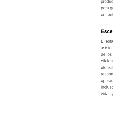
produc
para g
enfren
Esce
El est
asiste
de los
eficie
utensi
respon
operac
inclus
vidas 