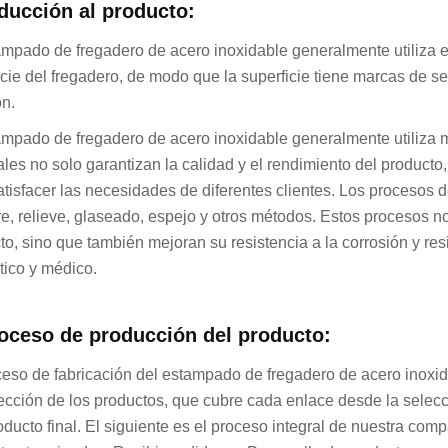
oducción al producto:
ampado de fregadero de acero inoxidable generalmente utiliza e
icie del fregadero, de modo que la superficie tiene marcas de s
ón.
ampado de fregadero de acero inoxidable generalmente utiliza m
ales no solo garantizan la calidad y el rendimiento del produc
atisfacer las necesidades de diferentes clientes. Los procesos de
e, relieve, glaseado, espejo y otros métodos. Estos procesos no
to, sino que también mejoran su resistencia a la corrosión y r
ico y médico.
roceso de producción del producto:
ceso de fabricación del estampado de fregadero de acero inoxid
fección de los productos, que cubre cada enlace desde la selecc
roducto final. El siguiente es el proceso integral de nuestra co